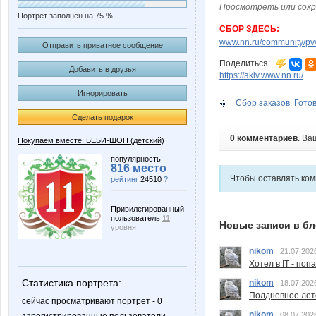
Просмотреть или сохр
Портрет заполнен на 75 %
СБОР ЗДЕСЬ:
www.nn.ru/community/pv/m
Отправить приватное сообщение
Поделиться:
Добавить в друзья
https://akiv.www.nn.ru/
Игнорировать
Сбор заказов. Готов
Сделать подарок
0 комментариев
. Ва
Покупаем вместе: БЕБИ-ШОП (детский)
популярность:
816 место
Чтобы оставлять ко
рейтинг
24510
?
Привилегированный
пользователь
11
Новые записи в бл
уровня
nikom
21.07.202
Хотел в IT - поп
Статистика портрета:
nikom
18.07.202
Полдневное лет
сейчас просматривают портрет - 0
nikom
08.07.202