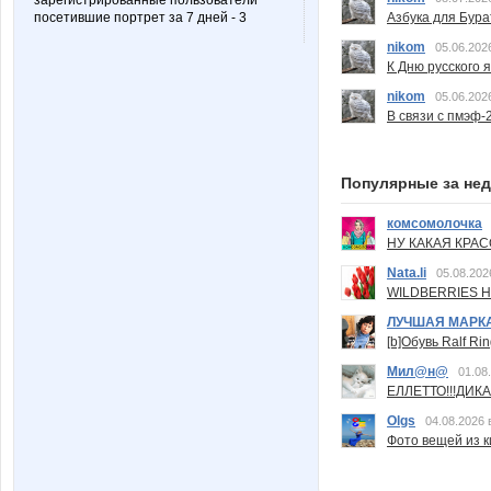
зарегистрированные пользователи
Азбука для Бура
посетившие портрет за 7 дней - 3
nikom
05.06.202
К Дню русского 
nikom
05.06.202
В связи с пмэф-
Популярные за не
комсомолочка
НУ КАКАЯ КРАСОТ
Nata.li
05.08.202
WILDBERRIES Н
ЛУЧШАЯ МАРК
[b]Обувь Ralf Ri
Мил@н@
01.08
ЕЛЛЕТТО!!!ДИК
Olgs
04.08.2026 
Фото вещей из ки