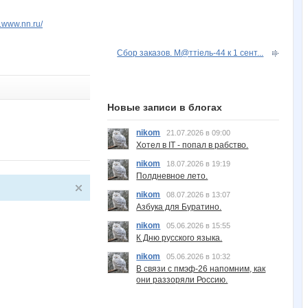
v.www.nn.ru/
Сбор заказов. М@ттiель-44 к 1 сент...
Новые записи в блогах
nikom
21.07.2026 в 09:00
Хотел в IT - попал в рабство.
nikom
18.07.2026 в 19:19
Полдневное лето.
nikom
08.07.2026 в 13:07
Азбука для Буратино.
nikom
05.06.2026 в 15:55
К Дню русского языка.
nikom
05.06.2026 в 10:32
В связи с пмэф-26 напомним, как
они раззоряли Россию.