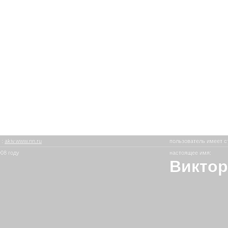
в
:
akiv.www.nn.ru
пользователь имеет с
08 году
настоящее имя:
Виктор