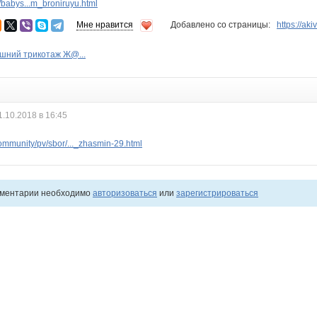
babys...m_broniruyu.html
Мне нравится
Добавлено со страницы:
https://aki
ашний трикотаж Ж@...
1.10.2018 в 16:45
mmunity/pv/sbor/..._zhasmin-29.html
мментарии необходимо
авторизоваться
или
зарегистрироваться