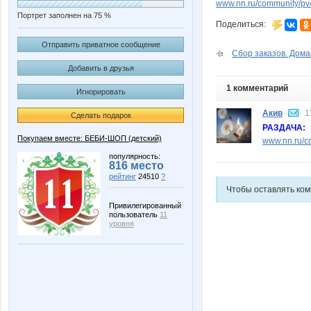
www.nn.ru/community/pv/
Портрет заполнен на 75 %
Поделиться:
Отправить приватное сообщение
Сбор заказов. Дом
Добавить в друзья
1 комментарий
Игнорировать
Акив
1
Сделать подарок
РАЗДАЧА:
Покупаем вместе: БЕБИ-ШОП (детский)
www.nn.ru/co
популярность:
816 место
рейтинг
24510
?
Чтобы оставлять ко
Привилегированный
пользователь
11
уровня