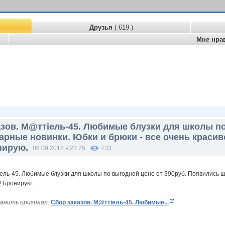
Друзья
( 619 )
Мне нра
азов. М@ттiель-45. Любимые блузки для школы по
рные новинки. Юбки и брюки - все очень красив
нирую.
06.09.2018 в 22:25
733
анить оригинал:
Сбор заказов. М@ттiель-45. Любимые...