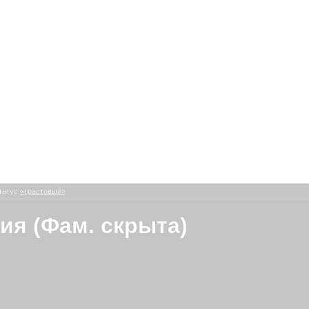
татус
«трастовый»
ия (Фам. скрыта)