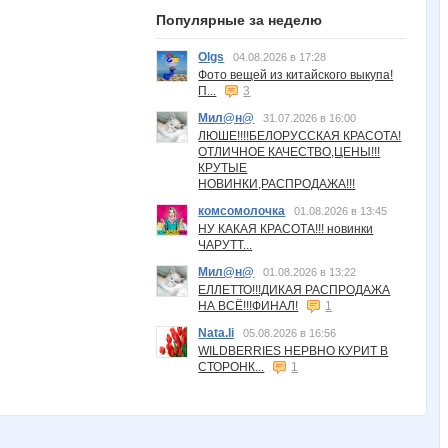
Популярные за неделю
Olgs
04.08.2026 в 17:28
Фото вещей из китайского выкупа!
П...
3
Мил@н@
31.07.2026 в 16:00
ЛЮШЕ!!!!БЕЛОРУССКАЯ КРАСОТА!
ОТЛИЧНОЕ КАЧЕСТВО,ЦЕНЫ!!!
КРУТЫЕ
НОВИНКИ,РАСПРОДАЖА!!!
комсомолочка
01.08.2026 в 13:45
НУ КАКАЯ КРАСОТА!!! новинки
ЧАРУТТ...
Мил@н@
01.08.2026 в 13:22
ЕЛЛЕТТО!!!ДИКАЯ РАСПРОДАЖА
НА ВСЁ!!!ФИНАЛ!
1
Nata.li
05.08.2026 в 16:56
WILDBERRIES НЕРВНО КУРИТ В
СТОРОНК...
1