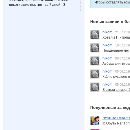
зарегистрированные пользователи
Чтобы оставлять ко
посетившие портрет за 7 дней - 3
Новые записи в бл
nikom
21.07.202
Хотел в IT - поп
nikom
18.07.202
Полдневное лет
nikom
08.07.202
Азбука для Бура
nikom
05.06.202
К Дню русского 
nikom
05.06.202
В связи с пмэф-
Популярные за не
ЛУЧШАЯ МАРК
[b]Обувь Ralf Ri