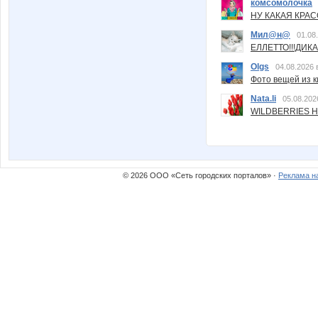
комсомолочка
НУ КАКАЯ КРАСОТ
Мил@н@
01.08
ЕЛЛЕТТО!!!ДИК
Olgs
04.08.2026 
Фото вещей из ки
Nata.li
05.08.202
WILDBERRIES Н
© 2026 ООО «Сеть городских порталов» ·
Реклама н