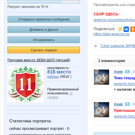
Просмотреть или сохр
Портрет заполнен на 75 %
СБОР ЗДЕСЬ:
Отправить приватное сообщение
www.nn.ru/community/pv/
Поделиться:
Добавить в друзья
https://akiv.www.nn.ru/
Игнорировать
Сбор заказов. M@tti
Сделать подарок
Покупаем вместе: БЕБИ-ШОП (детский)
2 комментария
популярность:
816 место
Акив
2
рейтинг
24510
?
Тема теку
www.nn.ru/c
+ наличие 
Привилегированный
пользователь
11
уровня
Акив
0
Приглашаю
www.nn.ru/co
Статистика портрета:
сейчас просматривают портрет - 0