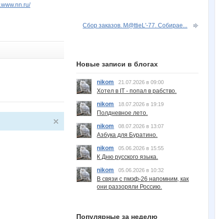
v.www.nn.ru/
Сбор заказов. M@ttieL'-77. Собирае...
Новые записи в блогах
nikom
21.07.2026 в 09:00
Хотел в IT - попал в рабство.
nikom
18.07.2026 в 19:19
Полдневное лето.
nikom
08.07.2026 в 13:07
Азбука для Буратино.
nikom
05.06.2026 в 15:55
К Дню русского языка.
nikom
05.06.2026 в 10:32
В связи с пмэф-26 напомним, как
они раззоряли Россию.
Популярные за неделю