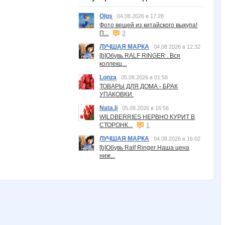
Olgs
04.08.2026 в 17:28
Фото вещей из китайского выкупа!
П...
3
ЛУЧШАЯ МАРКА
04.08.2026 в 12:32
[b]Обувь RALF RINGER . Вся
коллекц...
Lonza
05.08.2026 в 01:58
ТОВАРЫ ДЛЯ ДОМА - БРАК
УПАКОВКИ.
Nata.li
05.08.2026 в 16:56
WILDBERRIES НЕРВНО КУРИТ В
СТОРОНК...
1
ЛУЧШАЯ МАРКА
04.08.2026 в 16:02
[b]Обувь Ralf Ringer Наша цена
ниж...