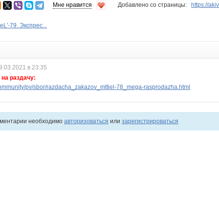
Мне нравится
Добавлено со страницы:
https://aki
L'-79. Экспрес...
9.03.2021 в 23:35
на раздачу:
ommunity/pv/sbor/razdacha_zakazov_mttiel-78_mega-rasprodazha.html
мментарии необходимо
авторизоваться
или
зарегистрироваться