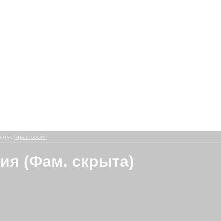
татус
«трастовый»
ия (Фам. скрыта)