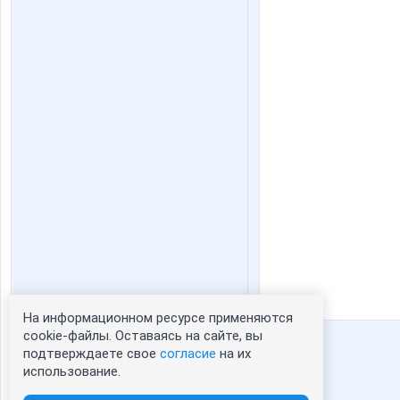
На информационном ресурсе применяются
Статистика портрета:
cookie-файлы. Оставаясь на сайте, вы
подтверждаете свое
согласие
на их
сейчас просматривают портрет - 0
использование.
зарегистрированные пользователи
посетившие портрет за 7 дней - 3