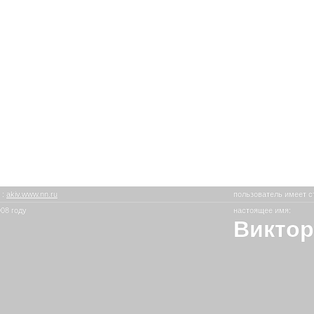
в
:
akiv.www.nn.ru
пользователь имеет с
08 году
настоящее имя:
Виктор