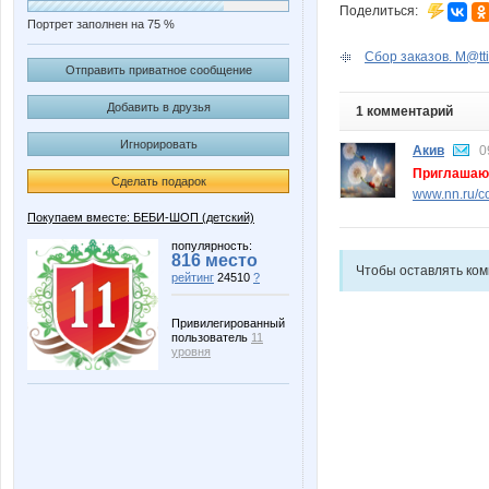
Поделиться:
Портрет заполнен на 75 %
Сбор заказов. M@ttie
Отправить приватное сообщение
Добавить в друзья
1 комментарий
Игнорировать
Акив
0
Приглашаю 
Сделать подарок
www.nn.ru/c
Покупаем вместе: БЕБИ-ШОП (детский)
популярность:
816 место
Чтобы оставлять ко
рейтинг
24510
?
Привилегированный
пользователь
11
уровня