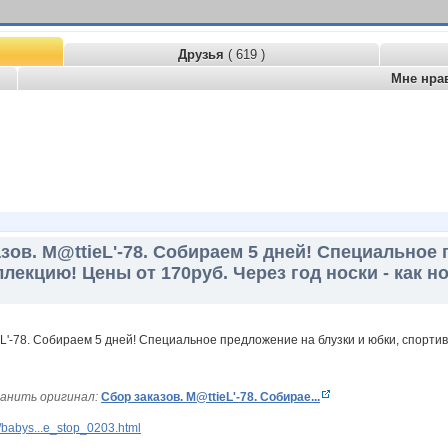
Друзья
( 619 )
Мне нра
зов. M@ttieL'-78. Собираем 5 дней! Специальное
лекцию! Цены от 170руб. Через год носки - как н
анить оригинал:
Сбор заказов. M@ttieL'-78. Собирае...
babys...e_stop_0203.html