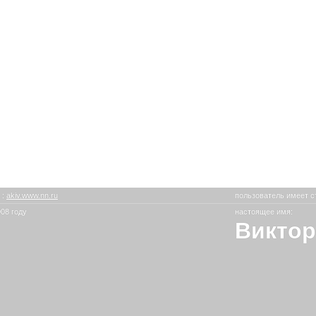
в
:
akiv.www.nn.ru
пользователь имеет с
08 году
настоящее имя:
Виктор