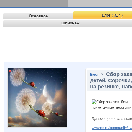
Блог
( 327 )
Основное
Шпионаж
Сбор зак
>
Блог
детей. Сорочки
на резинке, на
Просмотреть или сохр
www.nn.ru/community/pv/