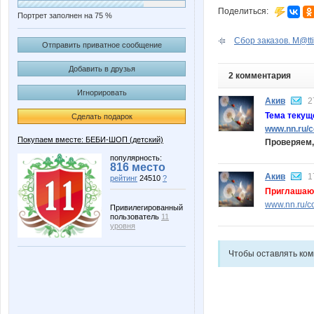
Поделиться:
Портрет заполнен на 75 %
Сбор заказов. M@ttie
Отправить приватное сообщение
Добавить в друзья
2 комментария
Игнорировать
Акив
2
Тема теку
Сделать подарок
www.nn.ru/c
Покупаем вместе: БЕБИ-ШОП (детский)
Проверяем,
популярность:
816 место
Акив
1
рейтинг
24510
?
Приглашаю 
www.nn.ru/c
Привилегированный
пользователь
11
уровня
Чтобы оставлять ко