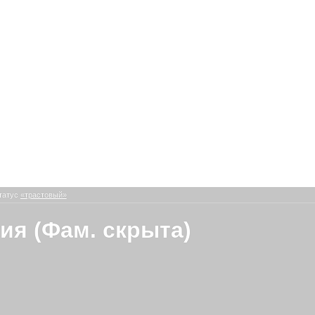
татус
«трастовый»
ия (Фам. скрыта)