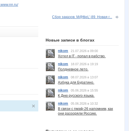
v.www.nn.ru/
Сбор заказов. M@ttieL'-89. Новая г...
Новые записи в блогах
nikom
21.07.2026 в 09:00
Хотел в IT - попал в рабство.
nikom
18.07.2026 в 19:19
Полдневное лето.
nikom
08.07.2026 в 13:07
Азбука для Буратино.
nikom
05.06.2026 в 15:55
К Дню русского языка.
nikom
05.06.2026 в 10:32
В связи с пмэф-26 напомним, как
они раззоряли Россию.