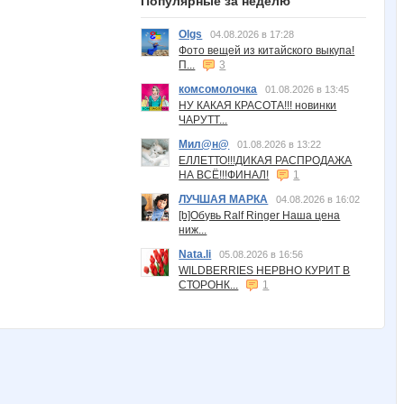
Популярные за неделю
Olgs
04.08.2026 в 17:28
Фото вещей из китайского выкупа!
П...
3
комсомолочка
01.08.2026 в 13:45
НУ КАКАЯ КРАСОТА!!! новинки
ЧАРУТТ...
Мил@н@
01.08.2026 в 13:22
ЕЛЛЕТТО!!!ДИКАЯ РАСПРОДАЖА
НА ВСЁ!!!ФИНАЛ!
1
ЛУЧШАЯ МАРКА
04.08.2026 в 16:02
[b]Обувь Ralf Ringer Наша цена
ниж...
Nata.li
05.08.2026 в 16:56
WILDBERRIES НЕРВНО КУРИТ В
СТОРОНК...
1