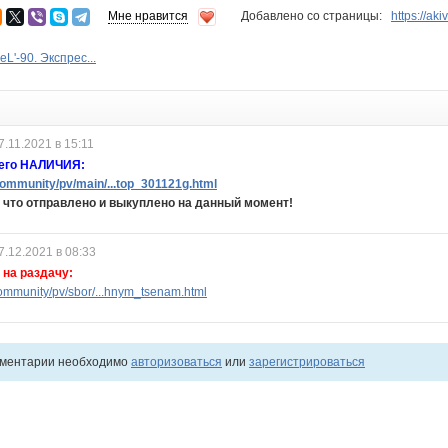
Мне нравится
Добавлено со страницы:
https://aki
L'-90. Экспрес...
7.11.2021 в 15:11
щего НАЛИЧИЯ:
ommunity/pv/main/...top_301121g.html
 что отправлено и выкуплено на данный момент!
7.12.2021 в 08:33
на раздачу:
ommunity/pv/sbor/...hnym_tsenam.html
мментарии необходимо
авторизоваться
или
зарегистрироваться