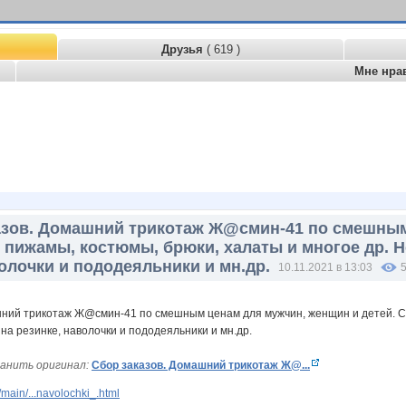
Друзья
( 619 )
Мне нра
азов. Домашний трикотаж Ж@смин-41 по смешным
, пижамы, костюмы, брюки, халаты и многое др.
волочки и пододеяльники и мн.др.
10.11.2021 в 13:03
анить оригинал:
Сбор заказов. Домашний трикотаж Ж@...
main/...navolochki_.html