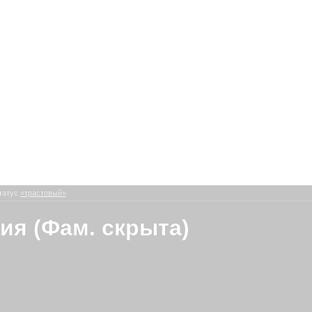
татус
«трастовый»
ия (Фам. скрыта)