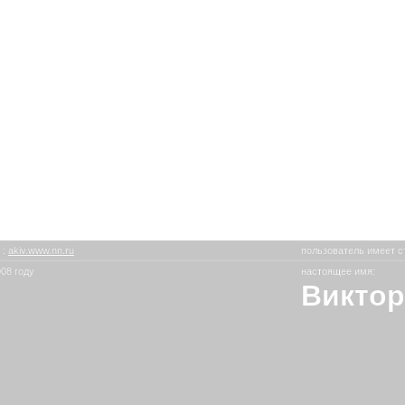
в
:
akiv.www.nn.ru
пользователь имеет с
08 году
настоящее имя:
Виктор