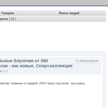
Галерея
Поиск людей
вится
( 59 )
льные блузочки от 590
ски - как новые. Спорт.коллекция
613