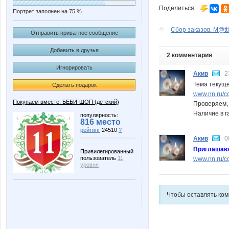
Поделиться:
Портрет заполнен на 75 %
Сбор заказов. M@ttie
Отправить приватное сообщение
Добавить в друзья
2 комментария
Игнорировать
Акив
2
Тема текущ
Сделать подарок
www.nn.ru/c
Покупаем вместе: БЕБИ-ШОП (детский)
Проверяем, 
Наличие в 
популярность:
816 место
рейтинг
24510
?
Акив
0
Приглашаю 
Привилегированный
пользователь
11
www.nn.ru/c
уровня
Чтобы оставлять ко