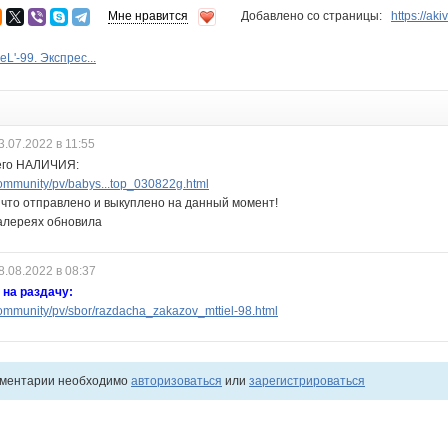
Мне нравится
Добавлено со страницы:
https://aki
L'-99. Экспрес...
3.07.2022 в 11:55
его НАЛИЧИЯ:
ommunity/pv/babys...top_030822g.html
что отправлено и выкуплено на данный момент!
галереях обновила
8.08.2022 в 08:37
на раздачу:
ommunity/pv/sbor/razdacha_zakazov_mttiel-98.html
мментарии необходимо
авторизоваться
или
зарегистрироваться