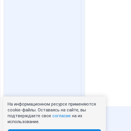
На информационном ресурсе применяются
Статистика портрета:
cookie-файлы. Оставаясь на сайте, вы
подтверждаете свое
согласие
на их
сейчас просматривают портрет - 0
использование.
зарегистрированные пользователи
посетившие портрет за 7 дней - 3