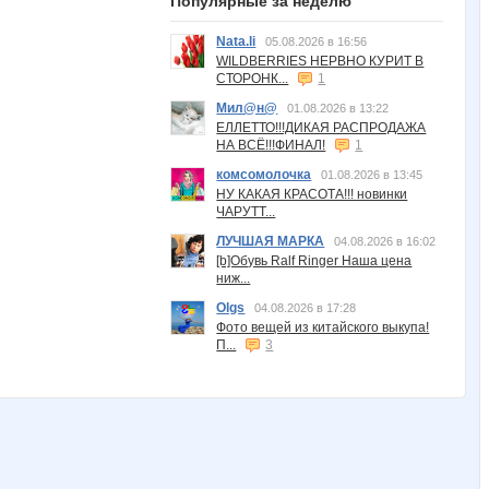
Популярные за неделю
Nata.li
05.08.2026 в 16:56
WILDBERRIES НЕРВНО КУРИТ В
СТОРОНК...
1
Мил@н@
01.08.2026 в 13:22
ЕЛЛЕТТО!!!ДИКАЯ РАСПРОДАЖА
НА ВСЁ!!!ФИНАЛ!
1
комсомолочка
01.08.2026 в 13:45
НУ КАКАЯ КРАСОТА!!! новинки
ЧАРУТТ...
ЛУЧШАЯ МАРКА
04.08.2026 в 16:02
[b]Обувь Ralf Ringer Наша цена
ниж...
Olgs
04.08.2026 в 17:28
Фото вещей из китайского выкупа!
П...
3