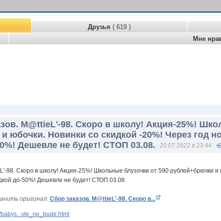
Друзья
( 619 )
Мне нра
зов. M@ttieL'-98. Скоро в школу! Акция-25%! Шко
и юбочки. Новинки со скидкой -20%! Через год но
50%! Дешевле не будет! СТОП 03.08.
20.07.2022 в 23:44
анить оригинал:
Сбор заказов. M@ttieL'-98. Скоро в...
babys...vle_ne_bude.html