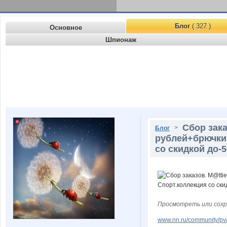
Блог
( 327 )
Основное
Шпионаж
Сбор зака
>
Блог
рублей+брючки 
со скидкой до-
Просмотреть или сохр
www.nn.ru/community/pv/