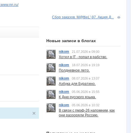
v.www.nn.ru/
Сбор заказов. M@ttieL'-97. Акция Д...
Новые записи в блогах
nikom
21.07.2026 в 09:00
Хотел в IT - попал в рабство.
nikom
18.07.2026 в 19:19
Полдневное лето.
nikom
08.07.2026 в 13:07
Азбука для Буратино.
nikom
05.06.2026 в 15:55
К Дню русского языка.
nikom
05.06.2026 в 10:32
В связи с пмэф-26 напомним, как
они раззоряли Россию.