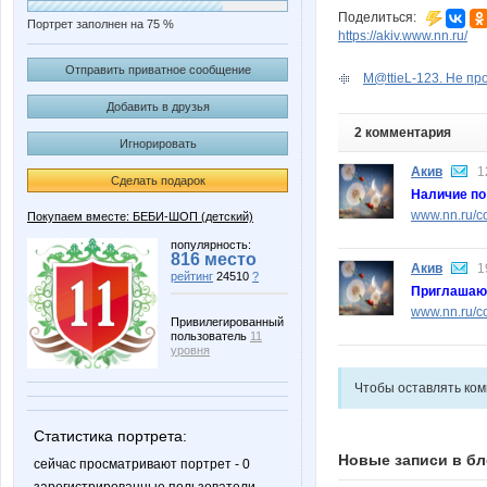
Поделиться:
Портрет заполнен на 75 %
https://akiv.www.nn.ru/
Отправить приватное сообщение
M@ttieL-123. Не про
Добавить в друзья
2 комментария
Игнорировать
Акив
1
Сделать подарок
Наличие по
www.nn.ru/co
Покупаем вместе: БЕБИ-ШОП (детский)
популярность:
816 место
Акив
1
рейтинг
24510
?
Приглашаю 
www.nn.ru/c
Привилегированный
пользователь
11
уровня
Чтобы оставлять ко
Статистика портрета:
Новые записи в бл
сейчас просматривают портрет - 0