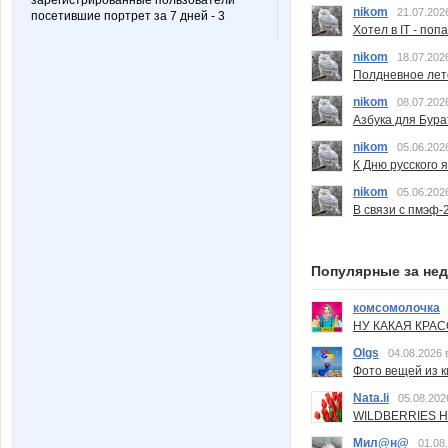
зарегистрированные пользователи
nikom
21.07.202
посетившие портрет за 7 дней - 3
Хотел в IT - поп
nikom
18.07.202
Полдневное лет
nikom
08.07.202
Азбука для Бура
nikom
05.06.202
К Дню русского 
nikom
05.06.202
В связи с пмэф-
Популярные за не
комсомолочка
НУ КАКАЯ КРАСОТ
Olgs
04.08.2026 
Фото вещей из ки
Nata.li
05.08.202
WILDBERRIES Н
Мил@н@
01.08