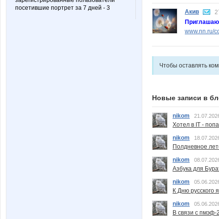
зарегистрированные пользователи
посетившие портрет за 7 дней - 3
Акив
2
Приглашаю
www.nn.ru/co
Чтобы оставлять ко
Новые записи в бл
nikom
21.07.202
Хотел в IT - поп
nikom
18.07.202
Полдневное лет
nikom
08.07.202
Азбука для Бура
nikom
05.06.202
К Дню русского 
nikom
05.06.202
В связи с пмэф-