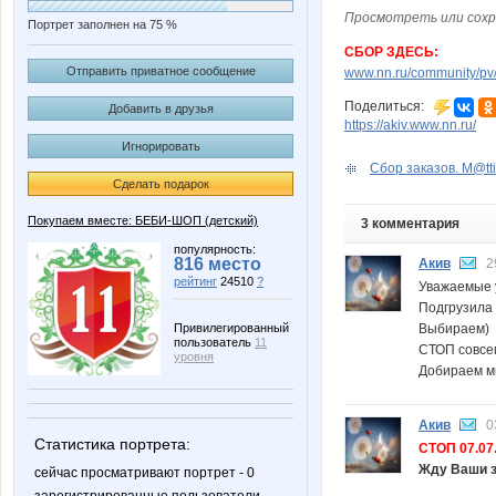
Просмотреть или сохр
Портрет заполнен на 75 %
СБОР ЗДЕСЬ:
Отправить приватное сообщение
www.nn.ru/community/pv/
Поделиться:
Добавить в друзья
https://akiv.www.nn.ru/
Игнорировать
Сбор заказов. M@tti
Сделать подарок
Покупаем вместе: БЕБИ-ШОП (детский)
3 комментария
популярность:
816 место
Акив
2
рейтинг
24510
?
Уважаемые 
Подгрузила
Выбираем)
Привилегированный
пользователь
11
СТОП совсем
уровня
Добираем м
Акив
0
Статистика портрета:
СТОП 07.07.
Жду Ваши з
сейчас просматривают портрет - 0