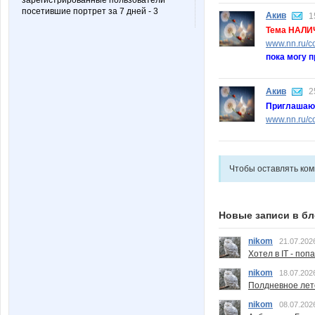
зарегистрированные пользователи
посетившие портрет за 7 дней - 3
Акив
1
Тема НАЛИ
www.nn.ru/c
пока могу 
Акив
2
Приглашаю
www.nn.ru/co
Чтобы оставлять ко
Новые записи в бл
nikom
21.07.202
Хотел в IT - поп
nikom
18.07.202
Полдневное лет
nikom
08.07.202