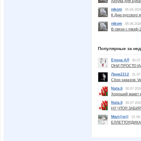
Азбука для Бура
nikom
05.06.202
К Дню русского 
nikom
05.06.202
В связи с пмэф-
Популярные за не
Елена АЛ
30.07
ОНИ ПРОСТО ИД
Лана2212
31.07
Сбор заказов. Ve
Nata.li
30.07.202
Хороший жакет вс
Nata.li
30.07.202
НУ ЧТО!!! ЗАБИ
Мил@н@
01.08
ЕЛЛЕТТО!!!ДИК