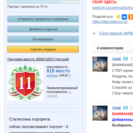
СБОР ЗДЕСЬ:
Портрет заполнен на 75 %
www.nn.ru/community/pv/
Поделиться:
Отправить приватное сообщение
https://akiv.www.nn.ru/
Добавить в друзья
Сбор заказов. M@tti
Игнорировать
4 комментария
Сделать подарок
Акив
1
Покупаем вместе: БЕБИ-ШОП (детский)
ВНИМАНИЕ
популярность:
816 место
СТОП перено
рейтинг
24510
?
Раздача, по
Кому сроки 
Спасибо за
Привилегированный
пользователь
11
Сбор заказ
уровня
Акив
2
ВНИМАНИЕ
Статистика портрета:
Добавлены 
Выбираем, 
сейчас просматривают портрет - 0