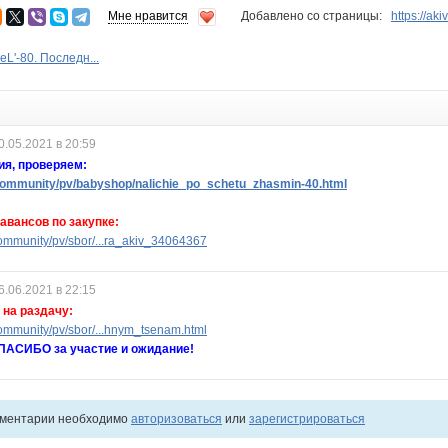
Мне нравится
Добавлено со страницы:
https://ak
eL'-80. Последн...
0.05.2021 в 20:59
ия, проверяем:
ommunity/pv/babyshop/nalichie_po_schetu_zhasmin-40.html
авансов по закупке:
ommunity/pv/sbor/...ra_akiv_34064367
6.06.2021 в 22:15
на раздачу:
ommunity/pv/sbor/...hnym_tsenam.html
АСИБО за участие и ожидание!
мментарии необходимо
авторизоваться
или
зарегистрироваться