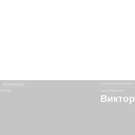
в
:
akiv.www.nn.ru
пользователь имеет с
08 году
настоящее имя:
Виктор