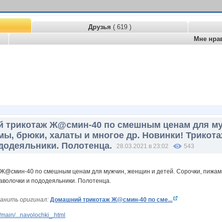
Друзья
( 619 )
Мне нра
 трикотаж Ж@смин-40 по смешным ценам для муж
ы, брюки, халаты и многое др. Новинки! Трикот
додеяльники. Полотенца.
28.03.2021 в 23:02
543
анить оригинал:
Домашний трикотаж Ж@смин-40 по сме...
main/...navolochki_.html