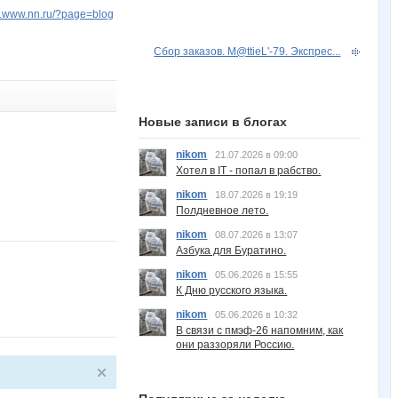
iv.www.nn.ru/?page=blog
Сбор заказов. M@ttieL'-79. Экспрес...
Новые записи в блогах
nikom
21.07.2026 в 09:00
Хотел в IT - попал в рабство.
nikom
18.07.2026 в 19:19
Полдневное лето.
nikom
08.07.2026 в 13:07
Азбука для Буратино.
nikom
05.06.2026 в 15:55
К Дню русского языка.
nikom
05.06.2026 в 10:32
В связи с пмэф-26 напомним, как
они раззоряли Россию.