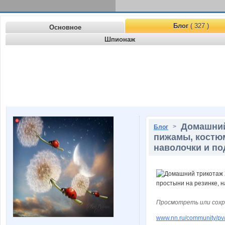
Блог
( 327 )
Основное
Шпионаж
Домашний
>
Блог
пижамы, костюм
наволочки и по
Просмотреть или сохр
www.nn.ru/community/pv/