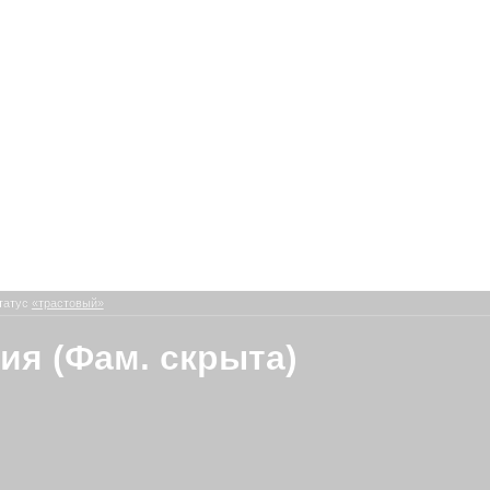
татус
«трастовый»
ия (Фам. скрыта)