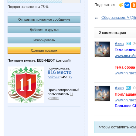
Поделиться:
Портрет заполнен на 75 %
Сбор заказов. M@tti
Отправить приватное сообщение
Добавить в друзья
2 комментария
Игнорировать
Акив
2
Тема налич
Сделать подарок
www.nn.ru/c
Покупаем вместе: БЕБИ-ШОП (детский)
Тема сбора 
популярность:
816 место
www.nn.ru/c
рейтинг
24510
?
Акив
0
Привилегированный
пользователь
11
Приглашаю 
уровня
www.nn.ru/c
Большое СП
Чтобы оставлять ко