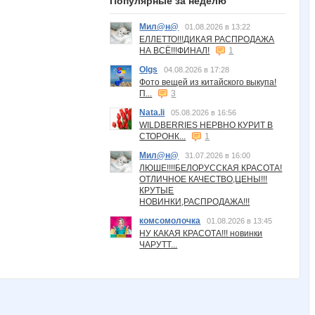
Популярные за неделю
Мил@н@
01.08.2026 в 13:22
ЕЛЛЕТТО!!!ДИКАЯ РАСПРОДАЖА
НА ВСЁ!!!ФИНАЛ!
1
Olgs
04.08.2026 в 17:28
Фото вещей из китайского выкупа!
П...
3
Nata.li
05.08.2026 в 16:56
WILDBERRIES НЕРВНО КУРИТ В
СТОРОНК...
1
Мил@н@
31.07.2026 в 16:00
ЛЮШЕ!!!!БЕЛОРУССКАЯ КРАСОТА!
ОТЛИЧНОЕ КАЧЕСТВО,ЦЕНЫ!!!
КРУТЫЕ
НОВИНКИ,РАСПРОДАЖА!!!
комсомолочка
01.08.2026 в 13:45
НУ КАКАЯ КРАСОТА!!! новинки
ЧАРУТТ...