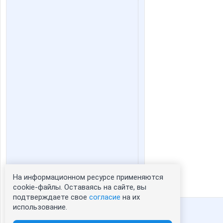
На информационном ресурсе применяются
Статистика портрета:
cookie-файлы. Оставаясь на сайте, вы
подтверждаете свое
согласие
на их
сейчас просматривают портрет - 0
использование.
зарегистрированные пользователи
посетившие портрет за 7 дней - 3