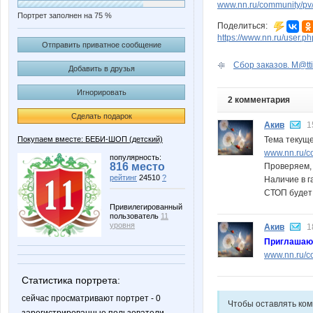
www.nn.ru/community/pv/
Портрет заполнен на 75 %
Поделиться:
https://www.nn.ru/user
Отправить приватное сообщение
Сбор заказов. M@tti
Добавить в друзья
Игнорировать
2 комментария
Сделать подарок
Акив
1
Тема текущ
Покупаем вместе: БЕБИ-ШОП (детский)
www.nn.ru/c
популярность:
816 место
Проверяем, 
рейтинг
24510
?
Наличие в 
СТОП будет с
Привилегированный
пользователь
11
уровня
Акив
1
Приглашаю 
www.nn.ru/co
Статистика портрета:
сейчас просматривают портрет - 0
Чтобы оставлять ко