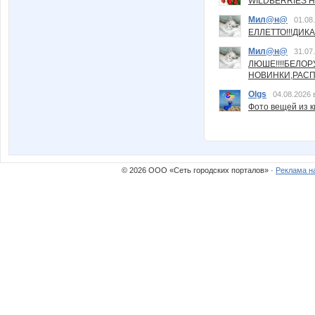
WILDBERRIES Н
Мил@н@
01.08
ЕЛЛЕТТО!!!ДИК
Мил@н@
31.07
ЛЮШЕ!!!!БЕЛО
НОВИНКИ,РАСП
Olgs
04.08.2026 
Фото вещей из ки
© 2026 ООО «Сеть городских порталов» ·
Реклама н