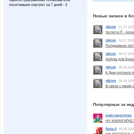
зарегистрированные пользователи
посетившие портрет за 7 дней - 3
Новые записи в бл
nikom
21.07.202
Хотел в IT - поп
nikom
18.07.202
Полдневное лет
nikom
08.07.202
Азбука для Бура
nikom
05.06.202
К Дню русского 
nikom
05.06.202
В связи с пмэф-
Популярные за не
комсомолочка
НУ КАКАЯ КРАСОТ
Nata.li
05.08.202