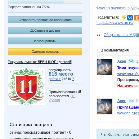
Портрет заполнен на 75 %
www.nn.ru/community/pv/
Поделиться:
Отправить приватное сообщение
https://akiv.www.nn.ru/
Добавить в друзья
Сбор заказов. M@tti
Игнорировать
2 комментария
Сделать подарок
Акив
2
Покупаем вместе: БЕБИ-ШОП (детский)
Тема теку
популярность:
816 место
www.nn.ru/c
рейтинг
24510
?
Проверяем,
Наличие в 
Привилегированный
пользователь
11
уровня
Акив
0
Приглашаю 
www.nn.ru/co
Статистика портрета:
сейчас просматривают портрет - 0
Чтобы оставлять ко