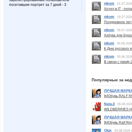
зарегистрированные пользователи
nikom
21.07.202
посетившие портрет за 7 дней - 3
Хотел в IT - поп
nikom
18.07.202
Полдневное лет
nikom
08.07.202
Азбука для Бура
nikom
05.06.202
К Дню русского 
nikom
05.06.202
В связи с пмэф-
Популярные за не
ЛУЧШАЯ МАРК
[b]Обувь RALF RI
Nata.li
05.08.202
WILDBERRIES Н
ЛУЧШАЯ МАРК
[b]Обувь Ralf Ri
Olgs
04.08.2026 