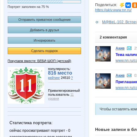
Поделиться:
Портрет заполнен на 75 %
https://akiv.www.nn.ru/
Отправить приватное сообщение
M@ttieL-102. Встре
Добавить в друзья
2 комментария
Игнорировать
Акив
2
Сделать подарок
Тема налич
www.nn.ru/co
Покупаем вместе: БЕБИ-ШОП (детский)
популярность:
816 место
Акив
0
рейтинг
24510
?
Приглашаю 
www.nn.ru/co
Привилегированный
пользователь
11
уровня
Чтобы оставлять ко
Статистика портрета:
Новые записи в бл
сейчас просматривают портрет - 0