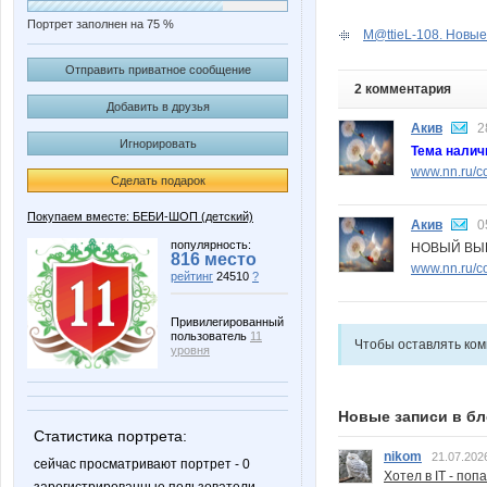
Портрет заполнен на 75 %
M@ttieL-108. Новые
Отправить приватное сообщение
2 комментария
Добавить в друзья
Акив
2
Игнорировать
Тема налич
www.nn.ru/co
Сделать подарок
Покупаем вместе: БЕБИ-ШОП (детский)
Акив
0
популярность:
НОВЫЙ ВЫ
816 место
www.nn.ru/c
рейтинг
24510
?
Привилегированный
пользователь
11
Чтобы оставлять ко
уровня
Новые записи в бл
Статистика портрета:
nikom
21.07.202
сейчас просматривают портрет - 0
Хотел в IT - поп