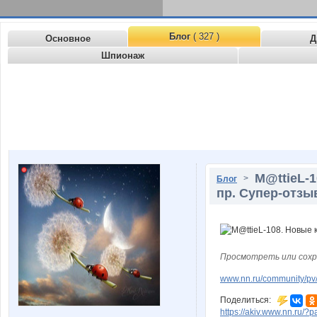
Блог
( 327 )
Основное
Д
Шпионаж
M@ttieL-
>
Блог
пр. Супер-отзы
Просмотреть или сохр
www.nn.ru/community/pv/
Поделиться:
https://akiv.www.nn.ru/?