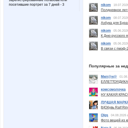
зарегистрированные пользователи
посетившие портрет за 7 дней - 3
nikom
18.07.202
Полдневное лет
nikom
08.07.202
Азбука для Бура
nikom
05.06.202
К Дню русского 
nikom
05.06.202
В связи с пмэф-
Популярные за не
Мил@н@
01.08
ЕЛЛЕТТО!!!ДИК
комсомолочка
НУ КАКАЯ КРАСОТ
ЛУЧШАЯ МАРК
[b]Обувь Ralf Ri
Olgs
04.08.2026 
Фото вещей из ки
Nata.li
05.08.202