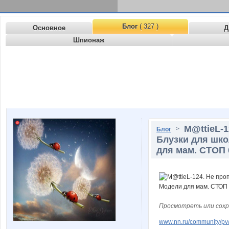
Блог
( 327 )
Основное
Д
Шпионаж
M@ttieL-1
>
Блог
Блузки для шко
для мам. СТОП 0
Просмотреть или сохр
www.nn.ru/community/pv/