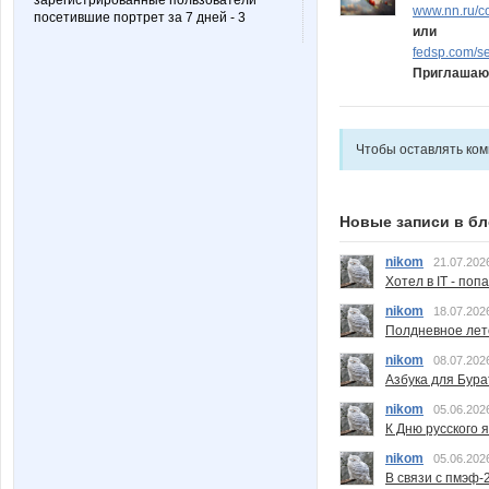
зарегистрированные пользователи
www.nn.ru/co
посетившие портрет за 7 дней - 3
или
fedsp.com/s
Приглашаю
Чтобы оставлять ко
Новые записи в бл
nikom
21.07.202
Хотел в IT - поп
nikom
18.07.202
Полдневное лет
nikom
08.07.202
Азбука для Бура
nikom
05.06.202
К Дню русского 
nikom
05.06.202
В связи с пмэф-