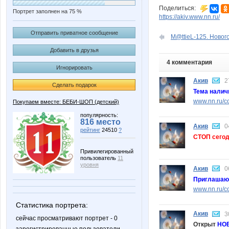
Поделиться:
Портрет заполнен на 75 %
https://akiv.www.nn.ru/
Отправить приватное сообщение
M@ttieL-125. Новог
Добавить в друзья
4 комментария
Игнорировать
Акив
2
Сделать подарок
Тема налич
www.nn.ru/co
Покупаем вместе: БЕБИ-ШОП (детский)
популярность:
816 место
Акив
0
рейтинг
24510
?
СТОП сегодн
Привилегированный
пользователь
11
уровня
Акив
0
Приглашаю 
www.nn.ru/c
Статистика портрета:
Акив
3
сейчас просматривают портрет - 0
Открыт
НО