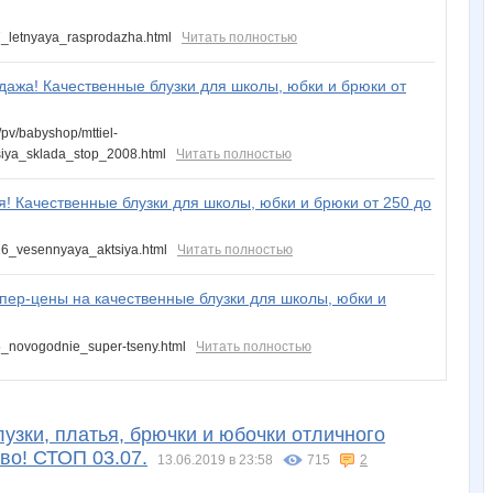
27_letnyaya_rasprodazha.html
Читать полностью
дажа! Качественные блузки для школы, юбки и брюки от
v/babyshop/mttiel-
siya_sklada_stop_2008.html
Читать полностью
я! Качественные блузки для школы, юбки и брюки от 250 до
126_vesennyaya_aktsiya.html
Читать полностью
пер-цены на качественные блузки для школы, юбки и
25_novogodnie_super-tseny.html
Читать полностью
узки, платья, брючки и юбочки отличного
иво! СТОП 03.07.
13.06.2019 в 23:58
715
2