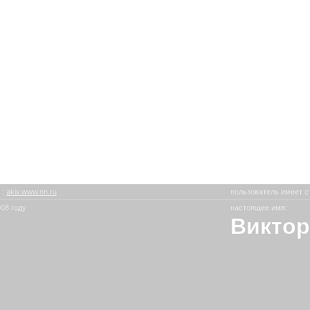
в
:
akiv.www.nn.ru
пользователь имеет с
08 году
настоящее имя:
Виктор