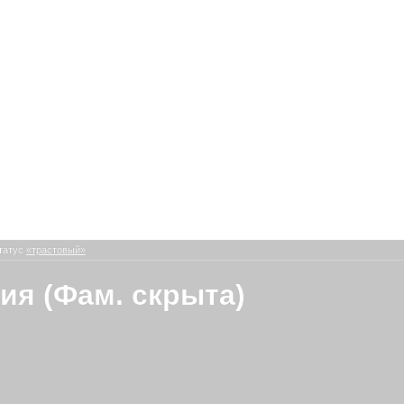
татус
«трастовый»
ия (Фам. скрыта)