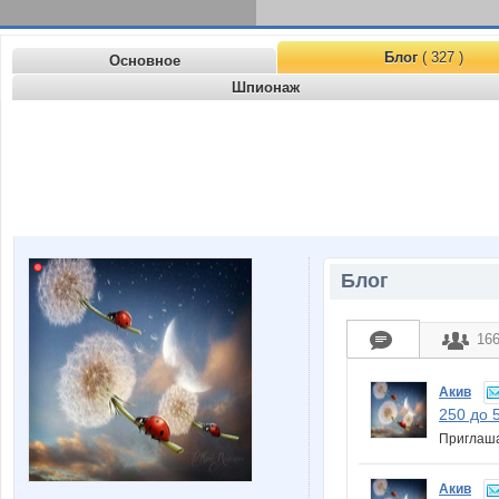
Блог
( 327 )
Основное
Шпионаж
Блог
16
Акив
250 до 
Приглаша
Акив