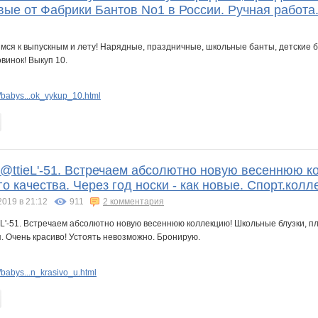
ые от Фабрики Бантов No1 в России. Ручная работа.
babys...ok_vykup_10.html
M@ttieL'-51. Встречаем абсолютно новую весеннюю к
о качества. Через год носки - как новые. Спорт.колл
2019 в 21:12
911
2 комментария
babys...n_krasivo_u.html