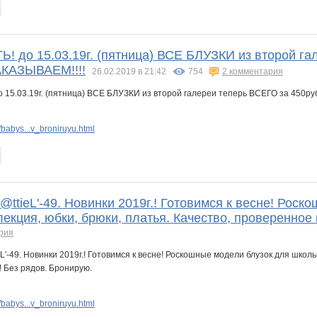
 до 15.03.19г. (пятница) ВСЕ БЛУЗКИ из второй га
КАЗЫВАЕМ!!!!
26.02.2019 в 21:42
754
2 комментария
:
babys...v_broniruyu.html
@ttieL'-49. Новинки 2019г.! Готовимся к весне! Рос
екция, юбки, брюки, платья. Качество, проверенное
рия
babys...v_broniruyu.html