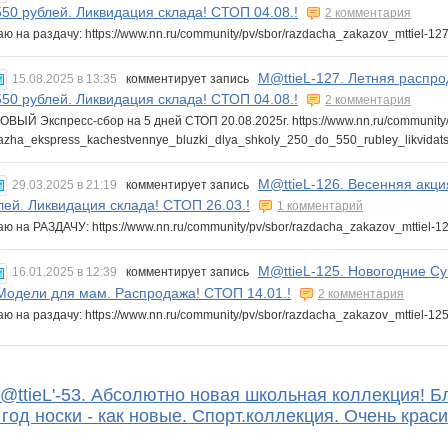
550 рублей. Ликвидация склада! СТОП 04.08.!
2 комментария
ю на раздачу: https://www.nn.ru/community/pv/sbor/razdacha_zakazov_mttiel-1
M@ttieL-127. Летняя распро
15.08.2025 в 13:35
комментирует запись
550 рублей. Ликвидация склада! СТОП 04.08.!
2 комментария
ВЫЙ Экспресс-сбор на 5 дней СТОП 20.08.2025г. https://www.nn.ru/community/p
azha_ekspress_kachestvennye_bluzki_dlya_shkoly_250_do_550_rubley_likvidat
M@ttieL-126. Весенняя акци
29.03.2025 в 21:19
комментирует запись
лей. Ликвидация склада! СТОП 26.03.!
1 комментарий
ю на РАЗДАЧУ: https://www.nn.ru/community/pv/sbor/razdacha_zakazov_mttiel-
M@ttieL-125. Новогодние Су
16.01.2025 в 12:39
комментирует запись
Модели для мам. Распродажа! СТОП 14.01.!
2 комментария
ю на раздачу: https://www.nn.ru/community/pv/sbor/razdacha_zakazov_mttiel-1
@ttieL'-53. Абсолютно новая школьная коллекция! Бл
 год носки - как новые. Спорт.коллекция. Очень крас