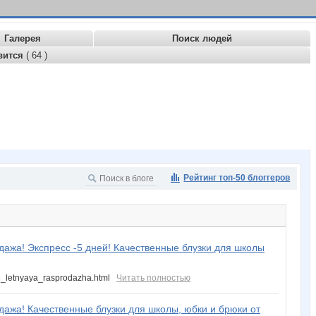
Галерея
Поиск людей
вится
( 64 )
Рейтинг топ-50 блоггеров
дажа! Экспресс -5 дней! Качественные блузки для школы
28_letnyaya_rasprodazha.html
Читать полностью
дажа! Качественные блузки для школы, юбки и брюки от