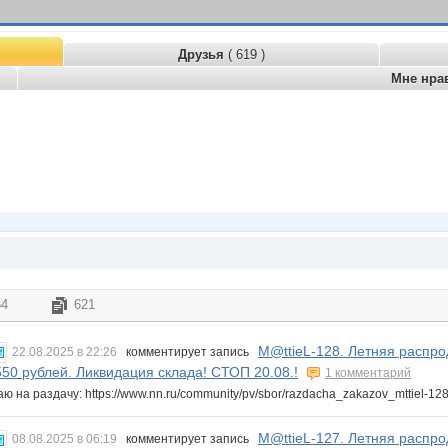
Друзья
( 619 )
Мне нра
64
621
M@ttieL-128. Летняя распро
22.08.2025 в 22:26
комментирует запись
550 рублей. Ликвидация склада! СТОП 20.08.!
1 комментарий
ю на раздачу: https://www.nn.ru/community/pv/sbor/razdacha_zakazov_mttiel-1
M@ttieL-127. Летняя распро
08.08.2025 в 06:19
комментирует запись