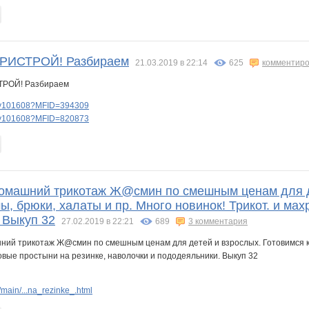
РИСТРОЙ! Разбираем
21.03.2019 в 22:14
625
комментиро
lery101608?MFID=394309
lery101608?MFID=820873
Домашний трикотаж Ж@смин по смешным ценам для де
, брюки, халаты и пр. Много новинок! Трикот. и мах
 Выкуп 32
27.02.2019 в 22:21
689
3 комментария
main/...na_rezinke_.html