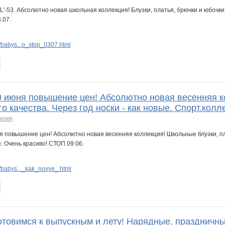
babys...o_stop_0307.html
10 июня повышение цен! Абсолютно новая весенняя к
о качества. Через год носки - как новые. Спорт.колл
ария
babys..._kak_novye_.html
отовимся к выпускным и лету! Нарядные, праздничны