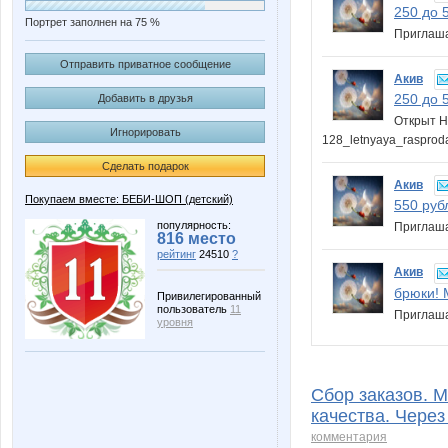
250 до 
Портрет заполнен на 75 %
Приглаша
Отправить приватное сообщение
Акив
250 до 
Добавить в друзья
Открыт НО
Игнорировать
128_letnyaya_rasprod
Сделать подарок
Акив
Покупаем вместе: БЕБИ-ШОП (детский)
550 руб
популярность:
Приглаша
816 место
рейтинг
24510
?
Акив
брюки! 
Привилегированный
пользователь
11
Приглаша
уровня
Сбор заказов. M
качества. Через
комментария