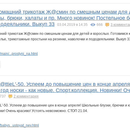
Домашний трикотаж Ж@смин по смешным ценам для де
, брюки, халаты и пр. Много новинок! Постельное б
додеяльники. Выкуп 33
03.04.2019 в 14:35
666
3 коммента
:
ain/...prostyni_na.html
@ttieL'-50. Успеем до повышение цен в конце апрел
 год носки - как новые. Спорт.коллекция. Новинки! О
737
2 комментария
:
babys...ustoyat_nev.html