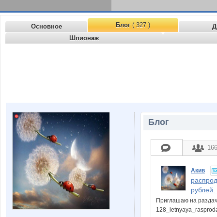
Блог
( 327 )
Основное
Д
Шпионаж
Блог
16
Акив
распрод
рублей.
Приглашаю на раздачу:
128_letnyaya_raspro