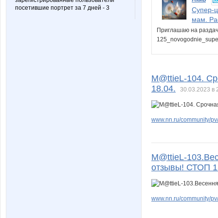
зарегистрированные пользователи
посетившие портрет за 7 дней - 3
Супер-ц
мам. Ра
Приглашаю на раздачу:
125_novogodnie_supe
M@ttieL-104. С
18.04.
30.03.2023 в 
www.nn.ru/community/pv/
M@ttieL-103.Ве
отзывы! СТОП 1
www.nn.ru/community/pv/