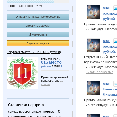
Портрет заполнен на 75 %
Акив
распрод
Отправить приватное сообщение
рублей.
Приглашаю на раздачу:
Добавить в друзья
127_letnyaya_raspro
Игнорировать
Акив
Сделать подарок
распрод
рублей.
Покупаем вместе: БЕБИ-ШОП (детский)
Открыт НОВЫЙ Экспре
популярность:
816 место
https://www.nn.ru/comm
рейтинг
24510
?
128_letnyaya_rasprod
Читать полностью
Привилегированный
пользователь
11
Акив
уровня
Качеств
Ликвида
Приглашаю на РАЗДАЧУ:
Статистика портрета:
126_vesennyaya_akts
сейчас просматривают портрет - 0
Акив